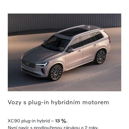
Vozy s plug-in hybridním motorem
XC90 plug-in hybrid –
13 %
.
Nyní navíc s prodlouženou zárukou o 2 roky.