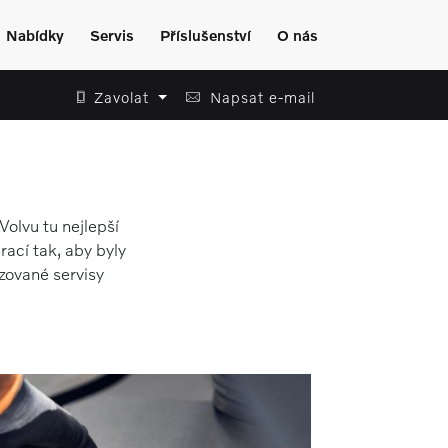
Nabídky
Servis
Příslušenství
O nás
Zavolat
Napsat e-mail
olvu tu nejlepší
rací tak, aby byly
izované servisy