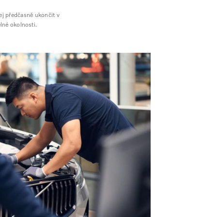
ej předčasně ukončit v
lné okolnosti.