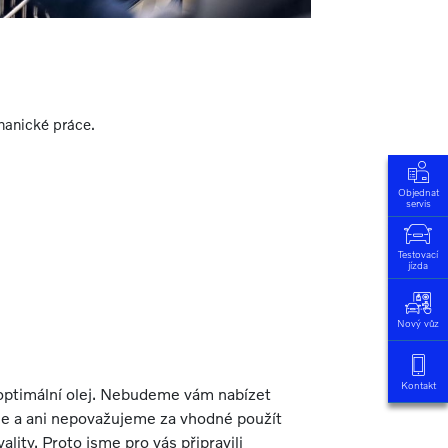
hanické práce.
Objednat
servis
Testovací
jízda
Nový vůz
Kontakt
optimální olej. Nebudeme vám nabízet
je a ani nepovažujeme za vhodné použít
ality. Proto jsme pro vás připravili