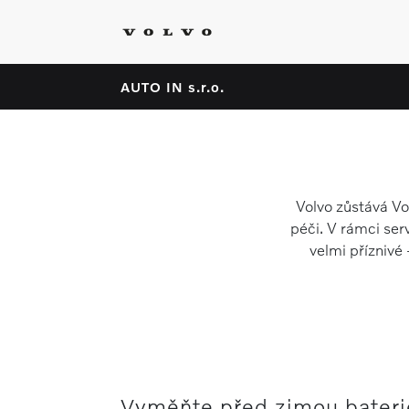
AUTO IN s.r.o.
Volvo zůstává Vo
péči. V rámci serv
velmi příznivé 
Vyměňte před zimou bateri