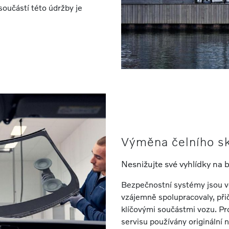
oučástí této údržby je
Výměna čelního sk
Nesnižujte své vyhlídky na 
Bezpečnostní systémy jsou ve
vzájemně spolupracovaly, přič
klíčovými součástmi vozu. Prot
servisu používány originální n