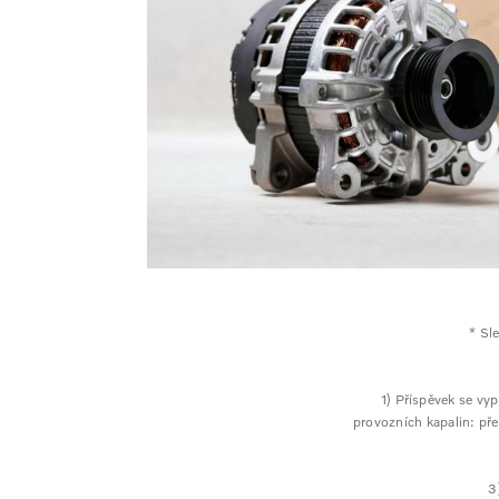
* Sl
1) Příspěvek se vy
provozních kapalin: pře
3