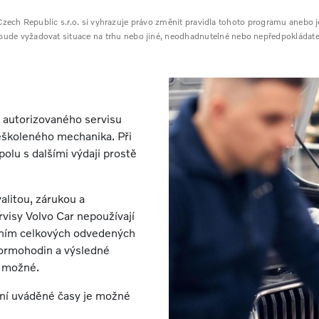
zech Republic s.r.o. si vyhrazuje právo změnit pravidla tohoto programu anebo j
 bude vyžadovat situace na trhu nebo jiné, neodhadnutelné nebo nepředpokládate
 autorizovaného servisu
neškoleného mechanika. Při
polu s dalšími výdaji prostě
alitou, zárukou a
visy Volvo Car nepoužívají
šením celkových odvedených
normohodin a výsledné
í možné.
ní uváděné časy je možné