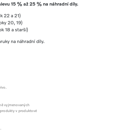
 slevu 15 % až 25 % na náhradní díly.
k 22 a 21)
ky 20, 19)
 18 a starší)
ruky na náhradní díly.
lvo.
etně vyjmenovaných
é produkty v produktové
.