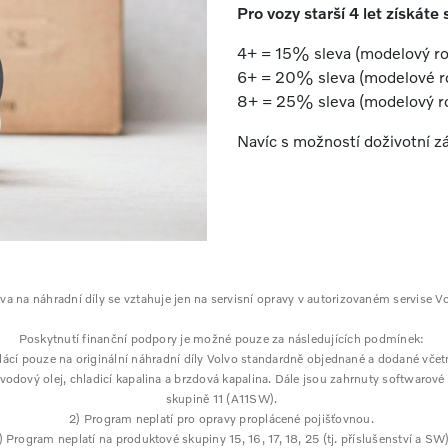
Pro vozy starší 4 let získáte
4+ = 15% sleva (modelový ro
6+ = 20% sleva (modelové ro
8+ = 25% sleva (modelový rok
Navíc s možností doživotní zá
eva na náhradní díly se vztahuje jen na servisní opravy v autorizovaném servise Vo
Poskytnutí finanční podpory je možné pouze za následujících podmínek:
plácí pouze na originální náhradní díly Volvo standardně objednané a dodané vč
vodový olej, chladicí kapalina a brzdová kapalina. Dále jsou zahrnuty softwarov
skupině 11 (A11SW).
2) Program neplatí pro opravy proplácené pojišťovnou.
) Program neplatí na produktové skupiny 15, 16, 17, 18, 25 (tj. příslušenství a SW)