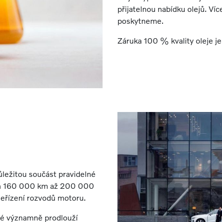
přijatelnou nabídku olejů. Ví
poskytneme.
Záruka 100 % kvality oleje j
ůležitou součást pravidelné
ých 160 000 km až 200 000
seřízení rozvodů motoru.
eré významně prodlouží