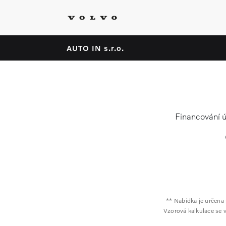
AUTO IN s.r.o.
Financování 
** Nabídka je určena
Vzorová kalkulace se