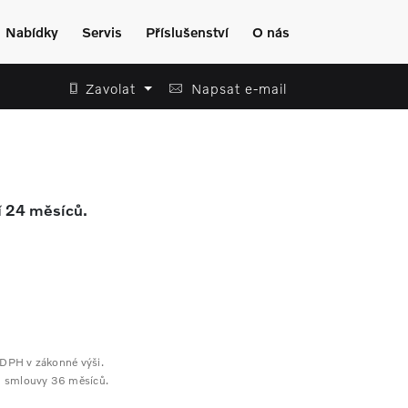
Nabídky
Servis
Příslušenství
O nás
Zavolat
Napsat e-mail
í
24 měsíců.
o DPH v zákonné výši.
u smlouvy 36 měsíců.