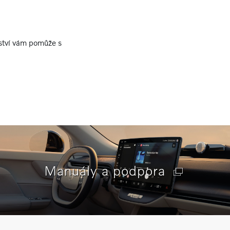
rství vám pomůže s
Manuály a podpora