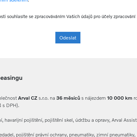
sti souhlasíte se zpracováváním Vašich údajů pro účely zpracování 
Odeslat
leasingu
polečnost
Arval CZ
s.r.o. na
36 měsíců
s nájezdem
10 000 km
ro
č
s DPH).
í, havarijní pojištění, pojištění skel, údržbu a opravy, Arval Assi
sedadel, pojištění právní ochrany, pneumatiky, zimní pneumatiky, 