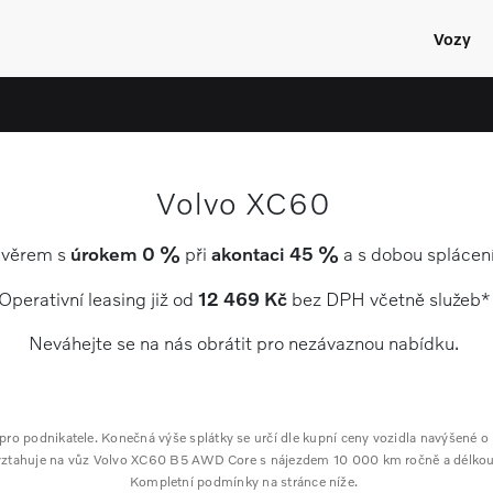
Vozy
Volvo XC60
úvěrem s
úrokem 0 %
při
akontaci 45 %
a s dobou splácen
Operativní leasing již od
12 469 Kč
bez DPH včetně služeb*
Neváhejte se na nás obrátit pro nezávaznou nabídku.
 pro podnikatele. Konečná výše splátky se určí dle kupní ceny vozidla navýšené 
 vztahuje na vůz Volvo XC60 B5 AWD Core s nájezdem 10 000 km ročně a délko
Kompletní podmínky na stránce níže.