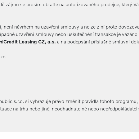
 zájmu se prosím obraťte na autorizovaného prodejce, který Vám
ní, není návrhem na uzavření smlouvy a nelze z ní proto dovozov
Případné uzavření smlouvy nebo uskutečnění transakce je vázáno 
niCredit Leasing CZ, a.s.
a na podepsání příslušné smluvní do
íze.
blic s.r.o. si vyhrazuje právo změnit pravidla tohoto programu,
ituace na trhu nebo jiné, neodhadnutelné nebo nepředpokládateln