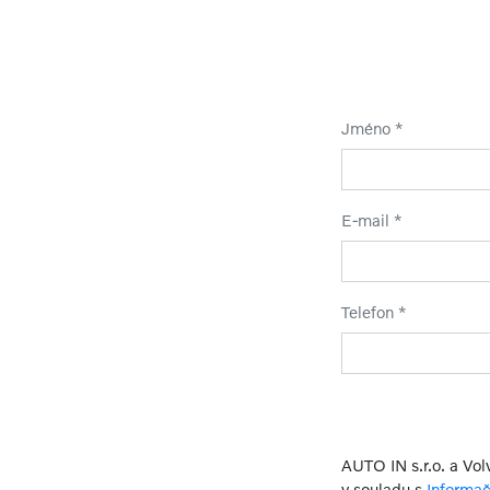
Jméno *
E-mail *
Telefon *
AUTO IN s.r.o. a Vo
v souladu s
Informa