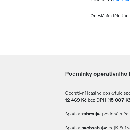
Odesláním této žádo
Podmínky operativního 
Operativní leasing poskytuje s
12 469 Kč
bez DPH (
15 087 K
Splátka
zahrnuje
: povinné ručen
Splátka
neobsahuje
: pojištění 