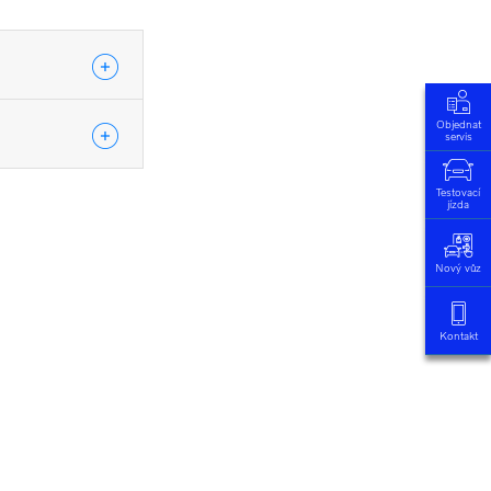
Objednat
servis
Testovací
jízda
Nový vůz
Kontakt