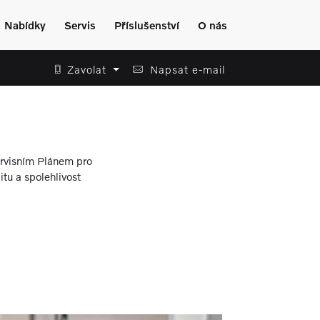
Nabídky
Servis
Příslušenství
O nás
Zavolat
Napsat e-mail
Servisním Plánem pro
itu a spolehlivost