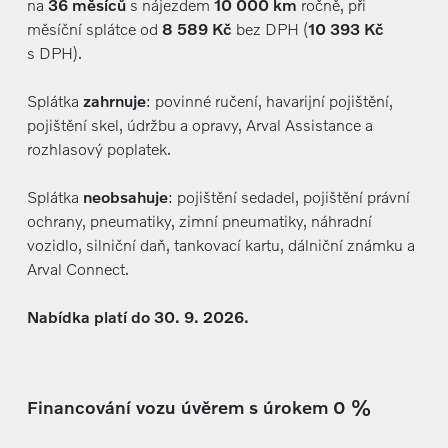
na
36 měsíců
s nájezdem
10 000 km
ročně, při
měsíční splátce od
8 589 Kč
bez DPH (
10 393 Kč
s DPH).
Splátka
zahrnuje
: povinné ručení, havarijní pojištění,
pojištění skel, údržbu a opravy, Arval Assistance a
rozhlasový poplatek.
Splátka
neobsahuje
: pojištění sedadel, pojištění právní
ochrany, pneumatiky, zimní pneumatiky, náhradní
vozidlo, silniční daň, tankovací kartu, dálniční známku a
Arval Connect.
Nabídka platí do 30. 9. 2026.
Financování vozu úvěrem s úrokem 0 %