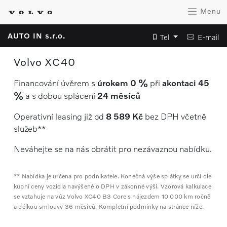
Menu
AUTO IN s.r.o.
Tel
E-mail
Volvo XC40
Financování úvěrem s
úrokem 0 %
při
akontaci 45
%
a s dobou splácení
24 měsíců
Operativní leasing již od
8 589 Kč
bez DPH včetně
služeb**
Neváhejte se na nás obrátit pro nezávaznou nabídku.
** Nabídka je určena pro podnikatele. Konečná výše splátky se určí dle
kupní ceny vozidla navýšené o DPH v zákonné výši. Vzorová kalkulace
se vztahuje na vůz Volvo XC40 B3 Core s nájezdem 10 000 km ročně
a délkou smlouvy 36 měsíců. Kompletní podmínky na stránce níže.