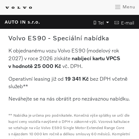
Menu
AUTO IN s.r.o.
Tel
E-mail
Volvo ES90 - Speciální nabídka
K objednanému vozu Volvo ES90 (modelový rok
2027) v roce 2026 získáte
nabíjecí kartu VPCS
v hodnotě 25 000 Kč
vč. DPH.
Operativní leasing již od
19 341 Kč
bez DPH včetně
služeb**
Neváhejte se na nás obrátit pro nezávaznou nabídku.
** Nabídka je určena pro podnikatele. Konečná výše splátky se určí dle
kupní ceny vozidla navýšené o DPH v zákonné výši. Vzorová kalkulace
se vztahuje na vůz Volvo ES90 Single Motor Extended Range Core
s nájezdem 10 000 km ročně a délkou smlouvy 60 měsíců. Kompletní