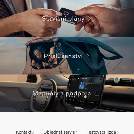
Servisní plány
Příslušenství
Manuály a podpora
Kontakt
Objednat servis
Testovací jízda