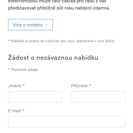
elektromobilů může tato částka pro řadu z vás
představovat přibližně půl roku nabíjení zdarma.
Více o modelu
* Nabídka je platná do odvolání pro vozy objednané v roce 2026.
Žádost o nezávaznou nabídku
* Povinné údaje
Jméno *
Příjmení *
E-mail *